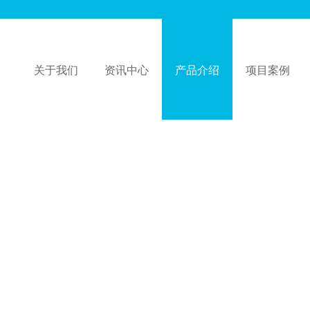
关于我们
资讯中心
产品介绍
项目案例
公司简介
荣誉资质
企业动态
企业文化
防雷资讯
防雷接闪器材
防雷知识
离子
接地
机