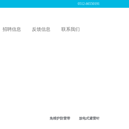
0512-66550191
招聘信息
反馈信息
联系我们
式接地
知识
构
免维护防雷带
放电式避雷针