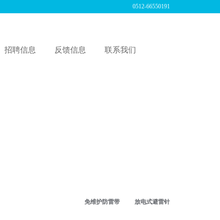
0512-66550191
招聘信息
反馈信息
联系我们
式接地
知识
构
免维护防雷带
放电式避雷针