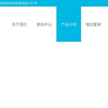
地恩特机电设备有限公司 官网
关于我们
资讯中心
产品介绍
项目案例
公司简介
荣誉资质
企业动态
企业文化
防雷资讯
防雷接闪器材
防雷知识
离子
接地
机